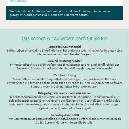
Mehr erfahren…
Wir übernehmen für Sie die Kommunikation mit dem Finanzamt (oder besser
gesagt: Wir schlagen uns für Sie mit dem Finanzamt herum).
Das können wir außerdem
noch für Sie tun
Spezialfall Onlinehandel
Sie betreiben einen Online-Shop? Mit Ihren besonderen steuerlichen Anforderungen sind
wir bestens vertraut und beraten Sie gern.
Sie sind Existenzgründer?
Wir unterstützen Sie bei der Aufstellung Ihres Businessplans, sind behilflich bei der
Suche und Auswahl Ihrer Seed- oder Series-Finanzierung und vieles mehr.
IT-Unterstützung
Sie erstellen Ihre Buchführung selbst und benötigen hier und da einen Rat? Wir
unterstützen Sie gern und geben Ihnen auch bei Fragen zu Ihrer Buchhaltungs-Software
Support, wenn Sie ein gängiges Programm nutzen.
Belege digitalisieren – nie wieder suchen
Sie entscheiden sich für die Digitalisierung Ihrer Buchführung. Dann finden Sie alle
Belege bequem im digitalen Archiv und das lästige Akten-Durchblättern entfällt (das
geht auch über mehrere Jahre hinweg). Außerdem haben Sie auf alle Auswertungen
tagesaktuell und jederzeit online Zugriff.
Keine Angst vor GoBD
Wir unterstützen Sie beim Erstellen der aufwändigen Verfahrensdokumentation nach
GoBD. Gerne erklären wir Ihnen alle Details.