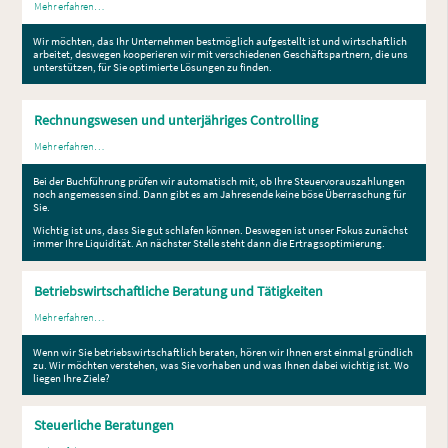
Mehr erfahren…
Wir möchten, das Ihr Unternehmen bestmöglich aufgestellt ist und wirtschaftlich
arbeitet, deswegen kooperieren wir mit verschiedenen Geschäftspartnern, die uns
unterstützen, für Sie optimierte Lösungen zu finden.
Rechnungswesen und unterjähriges Controlling
Mehr erfahren…
Bei der Buchführung prüfen wir automatisch mit, ob Ihre Steuervorauszahlungen
noch angemessen sind. Dann gibt es am Jahresende keine böse Überraschung für
Sie.
Wichtig ist uns, dass Sie gut schlafen können. Deswegen ist unser Fokus zunächst
immer Ihre Liquidität. An nächster Stelle steht dann die Ertragsoptimierung.
Betriebswirtschaftliche Beratung und Tätigkeiten
Mehr erfahren…
Wenn wir Sie betriebswirtschaftlich beraten, hören wir Ihnen erst einmal gründlich
zu. Wir möchten verstehen, was Sie vorhaben und was Ihnen dabei wichtig ist. Wo
liegen Ihre Ziele?
Steuerliche Beratungen