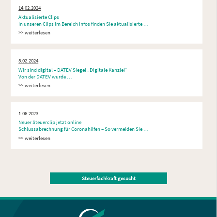
14.02.2024
Aktualisierte Clips
In unseren Clips im Bereich Infos finden Sie aktualisierte …
weiterlesen
5.02.2024
Wir sind digital – DATEV Siegel „Digitale Kanzlei“
Von der DATEV wurde …
weiterlesen
1.06.2023
Neuer Steuerclip jetzt online
Schlussabrechnung für Coronahilfen – So vermeiden Sie …
weiterlesen
Steuerfachkraft gesucht