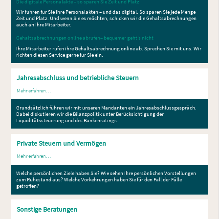
Die digitale Personalakte – so sparen Sie Zeit und Platz
Wir führen für Sie Ihre Personalakten – und das digital. So sparen Sie jede Menge
Zeit und Platz. Und wenn Sie es möchten, schicken wir die Gehaltsabrechnungen
auch an Ihre Mitarbeiter.
Gehaltsabrechnungen online abrufen– bequemer geht’s nicht
Ihre Mitarbeiter rufen ihre Gehaltsabrechnung online ab. Sprechen Sie mit uns. Wir
richten diesen Service gerne für Sie ein.
Jahresabschluss und
betriebliche Steuern
Mehr erfahren…
Grundsätzlich führen wir mit unseren Mandanten ein Jahresabschlussgespräch.
Dabei diskutieren wir die Bilanzpolitik unter Berücksichtigung der
Liquiditätssteuerung und des Bankenratings.
Private Steuern und Vermögen
Mehr erfahren…
Welche persönlichen Ziele haben Sie? Wie sehen Ihre persönlichen Vorstellungen
zum Ruhestand aus? Welche Vorkehrungen haben Sie für den Fall der Fälle
getroffen?
Sonstige Beratungen