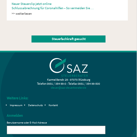
Neuer Steuerclip jetzt online
Schlussabrechnung für Coronahilfen – So vermeiden Sie …
weiterlesen
Steuerfachkraft gesucht
Karmelitenstr. 29 - 97070 Würzburg
Telefon 0931 / 354 99-0 - Telefax 0931 / 354 99-500
steuer@saz-steuerberater.de
Weitere Links:
Impressum
Datenschutz
Kontakt
Anmelden
Benutzername oder E-Mail-Adresse