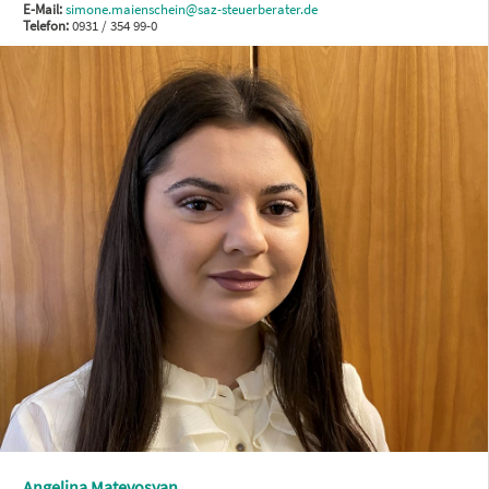
E-Mail:
simone.maienschein@saz-steuerberater.de
Telefon:
0931 / 354 99-0
Angelina Matevosyan