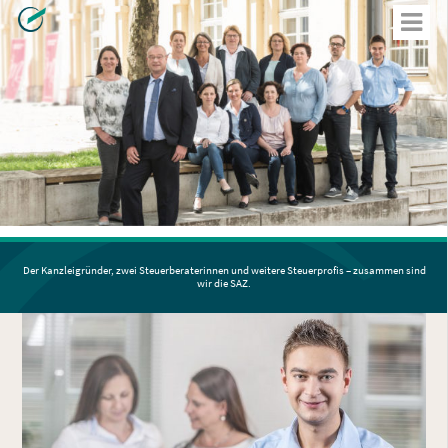
Der Kanzleigründer, zwei Steuerberaterinnen
und weitere Steuerprofis –
zusammen sind
wir die SAZ.