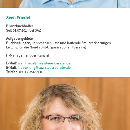
Sven Friedel
Bilanzbuchhalter
Seit 01.07.2014 bei SAZ
Aufgabengebiete
Buchhaltungen, Jahresabschlüsse und laufende Steuererklärungen
Leitung für die Non-Profit-Organisationen (Vereine)
IT-Management der Kanzlei
E-Mail:
sven.friedel@saz-steuerberater.de
E-Mail:
it-abteilung@saz-steuerberater.de
Telefon:
0931 / 354 99-0