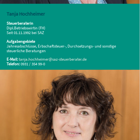
Tanja Hochheimer
Steuerberaterin
Dipl.Betriebswirtin (FH)
Seit 01.11.1992 bei SAZ
Aufgabengebiete
Jahresabschlüsse, Erbschaftsteuer-, Durchsetzungs- und sonstige
steuerliche Beratungen
E-Mail:
tanja.hochheimer@saz-steuerberater.de
Telefon:
0931 / 354 99-0