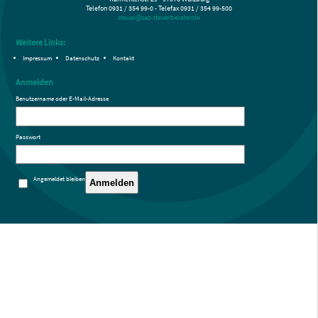
Telefon 0931 / 354 99-0 - Telefax 0931 / 354 99-500
steuer@saz-steuerberater.de
Weitere Links:
Impressum
Datenschutz
Kontakt
Anmelden
Benutzername oder E-Mail-Adresse
Passwort
Angemeldet bleiben
Anmelden