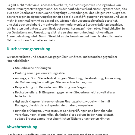
Es gibt nicht mehr viele Lebenssachverhalte, die nicht irgendwie und irgendwo von
einem Steuergesetz tangiert sind. Sei es der Kauf oder Verkauf eines Gegenstandes, das
Tun oder Überlassen einer Sache, freigebige Zuwendungen, das Tätigen von Ausgaben,
das vorsorgen in eigener Angelegenheit oder die Beschäftigung von Personen und vieles
mehr. Manchmal kommt es darauf an, wie man den Lebenssachverhalt gestaltet,
umsetzt oder vereinbart um entweder mehr oder weniger Steuern dafür zu bezahlen.
Wir beraten und unterstützen Sie dabei gerne, herauszufinden, ob es Möglichkeiten in
der Gestaltung und Umsetzung gibt, die zu einer nur unbedingt notwendigen
Steuerbelastung führt. Damit Sie nicht zu viel bezahlen und Ihnen letztendlich mehr
Netto von Ihrem Erarbeiteten bleibt.
Durchsetzungsberatung
Wir unterstützen und beraten Sie gegenüber Behörden, insbesondere gegenüber
Finanzbehörden
Steuerbescheidprüfungen
Prüfung sonstiger Verwaltungsakte
Anträge, z. B. zu Steuerfestsetzungen, Stundung, Herabsetzung, Aussetzung
der Vollziehung bei strittigen Steuersachverhalten, usw.
Besprechung mit Behörden und Klärung von Fragen
Rechtsbehelfe, z. B. Einspruch gegen einen Steuerbescheid, soweit dieser
fehlerhaft ist
Ggf. auch Klageverfahren vor einem Finanzgericht, wobei wir hier mit
Kollegen, die sich darauf spezialisiert haben, kooperieren
Betriebsprüfungen, Umsatzsteuer-Sonderprüfungen und betriebsnahe
Veranlagungen. Wenn möglich, finden diese bei uns in der Kanzlei statt,
sodass Sie entspannt Ihrer eigentlichen Tätigkeit nachgehen können
Abwehrberatung
Hier leisten wir Hilfestellung, in der Regel in Zusammenarbeit mit unseren